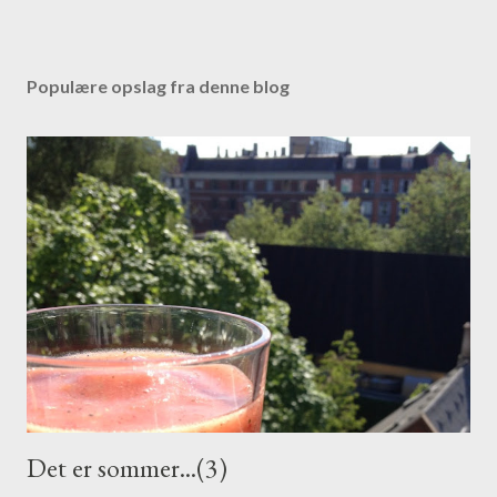
S
e
n
Populære opslag fra denne blog
d
e
n
k
o
m
m
e
n
t
a
r
Det er sommer...(3)