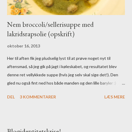
Nem broccoli/sellerisuppe med
lakridsrapsolie (opskrift)
oktober 16, 2013
Her til aften fik jeg pludselig lyst til at prøve noget nyt til
aftensmad, så jeg gik på jagt i køleskabet, og resultatet blev
denne ret vellykkede suppe (hvis jeg selv skal sige det!). Den
gled nu også fint ned hos både manden og den lille baryler :)
Ingredienser: - 2 store løg - rapsolie til stegning - 1
DEL
3 KOMMENTARER
LÆS MERE
knoldsellerihoved - 1,5 L vand - 1 broccolihoved - 1
grøntsagsbouillonterning - urtesalt (jeg sværger til den grønne
Herbamare, det har jeg lært af min søde stedmor :) - muskat, salt
& peber efter smag - evt. lakridsrapsolie (eller trøffelolie som
Blogidentitetskrise!