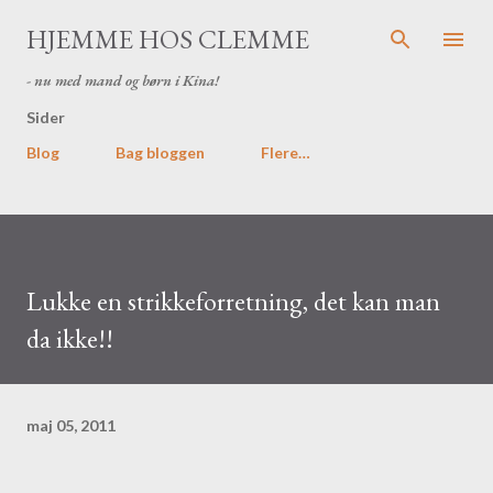
Gå videre til hovedindholdet
HJEMME HOS CLEMME
- nu med mand og børn i Kina!
Sider
Blog
Bag bloggen
Flere…
Lukke en strikkeforretning, det kan man
da ikke!!
maj 05, 2011