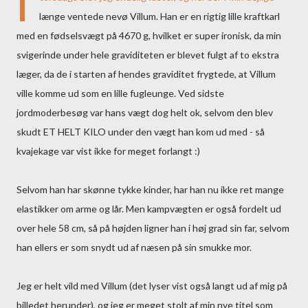
I
længe ventede nevø Villum. Han er en rigtig lille kraftkarl
med en fødselsvægt på 4670 g, hvilket er super ironisk, da min
svigerinde under hele graviditeten er blevet fulgt af to ekstra
læger, da de i starten af hendes graviditet frygtede, at Villum
ville komme ud som en lille fugleunge. Ved sidste
jordmoderbesøg var hans vægt dog helt ok, selvom den blev
skudt ET HELT KILO under den vægt han kom ud med - så
kvajekage var vist ikke for meget forlangt :)
Selvom han har skønne tykke kinder, har han nu ikke ret mange
elastikker om arme og lår. Men kampvægten er også fordelt ud
over hele 58 cm, så på højden ligner han i høj grad sin far, selvom
han ellers er som snydt ud af næsen på sin smukke mor.
Jeg er helt vild med Villum (det lyser vist også langt ud af mig på
billedet herunder), og jeg er meget stolt af min nye titel som