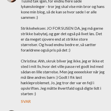
Tusind tak igen, for endnu flere søde
lykønskninger - tror jeg skal vise min bror og hans
kone min blog, så de kan se hvor søde I er alle
sammen :)
Strikkeheksen: JO FOR SUSEN DA, jeg må gerne
strikke babytøj, og gør det også på livet løs. Det
er da meget sjovere end at strikke store
størrelser. Og hvad endnu bedre er, så sætter
forældrene også pris på det :)
Christina: Ahh, skruk bliver jeg ikke, jeg er ikke et
sted i mit liv, hvor det ville passe ret godt ind med
sådan en lille størrelse. Men jeg eeeeelsker når jeg
må låne andres børn :) Godt I fik løst
hækleproblemet. Jo, jeg tror der var en fejl i
opskriften. Jeg måtte ihvertfald også digte lidt i
starten :)
SVAR