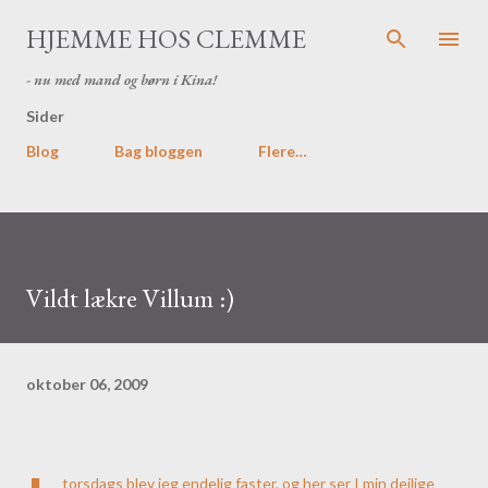
Gå videre til hovedindholdet
HJEMME HOS CLEMME
- nu med mand og børn i Kina!
Sider
Blog
Bag bloggen
Flere…
Vildt lækre Villum :)
oktober 06, 2009
torsdags blev jeg endelig faster, og her ser I min dejlige