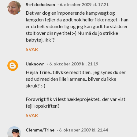
Strikkeheksen
6. oktober 2009 kl. 17.21
Det var dog en imponerende kampvægt og
længden fejler da godt nok heller ikke noget - han
er da helt vidunderlig og jeg kan godt forstå du er
stolt over din nye titel :-) Nu må du jo strikke
babytøj, ikk´?
SVAR
Unknown
6. oktober 2009 kl. 21.19
Hejsa Trine.. tillykke med titlen.. jeg synes du ser
sød ud med den lille i armene.. bliver du ikke
skruk? :-)
Forøvrigt fik vi løst hækleprojektet.. der var vist
fejl i opskriften?
SVAR
Clemme/Trine
6. oktober 2009 kl. 21.44