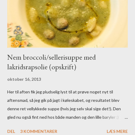
Nem broccoli/sellerisuppe med
lakridsrapsolie (opskrift)
oktober 16, 2013
Her til aften fik jeg pludselig lyst til at prøve noget nyt til
aftensmad, så jeg gik på jagt i køleskabet, og resultatet blev
denne ret vellykkede suppe (hvis jeg selv skal sige det!). Den
gled nu også fint ned hos både manden og den lille baryler :)
Ingredienser: - 2 store løg - rapsolie til stegning - 1
DEL
3 KOMMENTARER
LÆS MERE
knoldsellerihoved - 1,5 L vand - 1 broccolihoved - 1