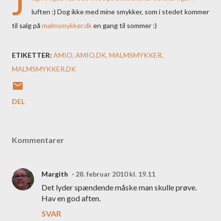
J
luften :) Dog ikke med mine smykker, som i stedet kommer
til salg på
malmsmykker.dk
en gang til sommer :)
ETIKETTER:
AMIO
AMIO.DK
MALMSMYKKER
MALMSMYKKER.DK
DEL
Kommentarer
Margith
28. februar 2010 kl. 19.11
Det lyder spændende måske man skulle prøve.
Hav en god aften.
SVAR