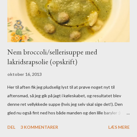
Nem broccoli/sellerisuppe med
lakridsrapsolie (opskrift)
oktober 16, 2013
Her til aften fik jeg pludselig lyst til at prøve noget nyt til
aftensmad, så jeg gik på jagt i køleskabet, og resultatet blev
denne ret vellykkede suppe (hvis jeg selv skal sige det!). Den
gled nu også fint ned hos både manden og den lille baryler :)
Ingredienser: - 2 store løg - rapsolie til stegning - 1
DEL
3 KOMMENTARER
LÆS MERE
knoldsellerihoved - 1,5 L vand - 1 broccolihoved - 1