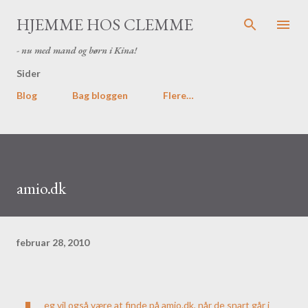
Gå videre til hovedindholdet
HJEMME HOS CLEMME
- nu med mand og børn i Kina!
Sider
Blog
Bag bloggen
Flere…
amio.dk
februar 28, 2010
eg vil også være at finde på
amio.dk
, når de snart går i