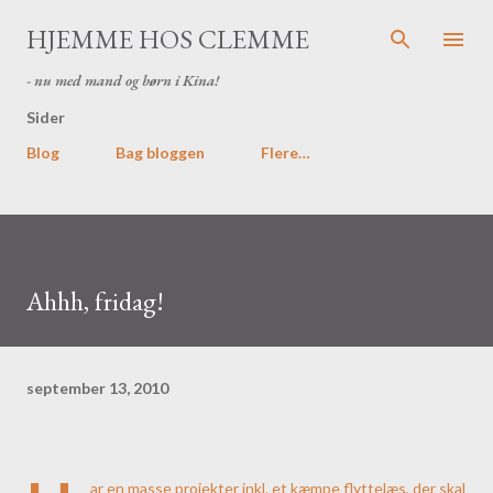
Gå videre til hovedindholdet
HJEMME HOS CLEMME
- nu med mand og børn i Kina!
Sider
Blog
Bag bloggen
Flere…
Ahhh, fridag!
september 13, 2010
ar en masse projekter inkl. et kæmpe flyttelæs, der skal