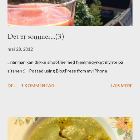
a
r
Det er sommer...(3)
maj 28, 2012
...når man kan drikke smoothie med hjemmedyrket mynte på
altanen :) - Posted using BlogPress from my iPhone
DEL
1 KOMMENTAR
LÆS MERE