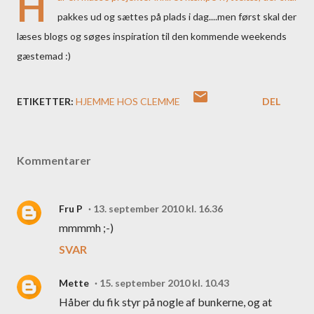
H
pakkes ud og sættes på plads i dag....men først skal der
læses blogs og søges inspiration til den kommende weekends
gæstemad :)
ETIKETTER:
HJEMME HOS CLEMME
DEL
Kommentarer
Fru P
13. september 2010 kl. 16.36
mmmmh ;-)
SVAR
Mette
15. september 2010 kl. 10.43
Håber du fik styr på nogle af bunkerne, og at