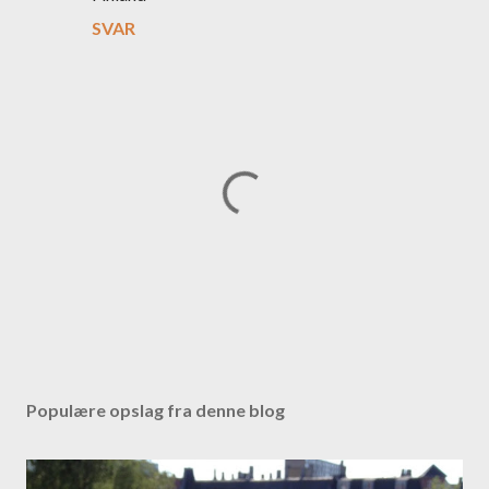
SVAR
S
e
n
Populære opslag fra denne blog
d
e
n