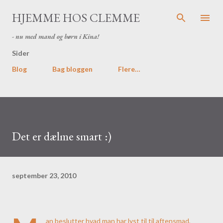
Gå videre til hovedindholdet
HJEMME HOS CLEMME
- nu med mand og børn i Kina!
Sider
Blog
Bag bloggen
Flere…
Det er dælme smart :)
september 23, 2010
an beslutter hvad man har lyst til til aftensmad,