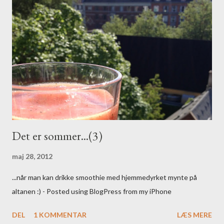
k
o
m
m
e
n
t
a
r
Det er sommer...(3)
maj 28, 2012
...når man kan drikke smoothie med hjemmedyrket mynte på
altanen :) - Posted using BlogPress from my iPhone
DEL
1 KOMMENTAR
LÆS MERE