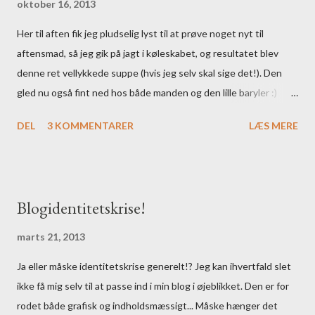
oktober 16, 2013
Her til aften fik jeg pludselig lyst til at prøve noget nyt til
aftensmad, så jeg gik på jagt i køleskabet, og resultatet blev
denne ret vellykkede suppe (hvis jeg selv skal sige det!). Den
gled nu også fint ned hos både manden og den lille baryler :)
Ingredienser: - 2 store løg - rapsolie til stegning - 1
DEL
3 KOMMENTARER
LÆS MERE
knoldsellerihoved - 1,5 L vand - 1 broccolihoved - 1
grøntsagsbouillonterning - urtesalt (jeg sværger til den grønne
Herbamare, det har jeg lært af min søde stedmor :) - muskat, salt
& peber efter smag - evt. lakridsrapsolie (eller trøffelolie som
Blogidentitetskrise!
min mand er vild med, men som jeg ikke kan fordrage) - evt. kød
og/eller melboller Fremgangsmåde: Løgene skæres i grove
marts 21, 2013
stykker og svitses i en stor gryde. Knoldsellerien renses og
Ja eller måske identitetskrise generelt!? Jeg kan ihvertfald slet
skæres i tern og svitses kort sammen med løget. Vandet hældes
ikke få mig selv til at passe ind i min blog i øjeblikket. Den er for
over og bringes i kog. Broccolien skæres i stykker og tilsættes
rodet både grafisk og indholdsmæssigt... Måske hænger det
sammen med en grøntsagsboillonterning. Det hele koges godt